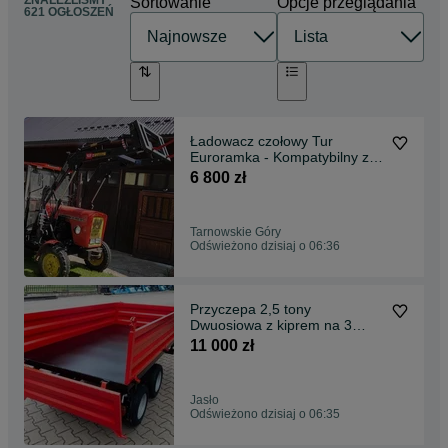
ZNALEŹLIŚMY
Sortowanie
Opcje przeglądania
621 OGŁOSZEŃ
Ładowacz czołowy Tur
Euroramka - Kompatybilny z
Ursus, Zetor, MF
6 800 zł
Tarnowskie Góry
Odświeżono dzisiaj o 06:36
Przyczepa 2,5 tony
Dwuosiowa z kiprem na 3
strony Polski Stal-met
11 000 zł
Jasło
Odświeżono dzisiaj o 06:35