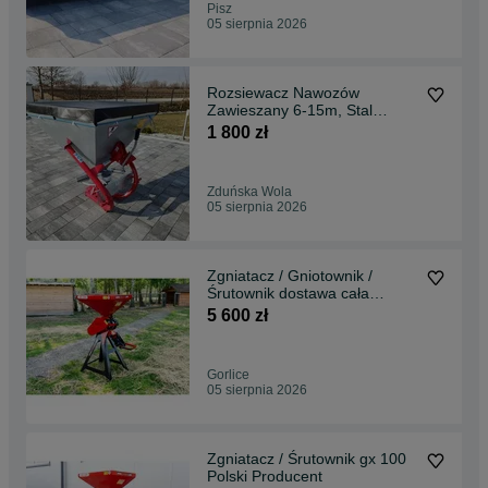
Pisz
05 sierpnia 2026
Rozsiewacz Nawozów
Zawieszany 6-15m, Stal
Nierdzewna Dostawa Raty
1 800 zł
Zduńska Wola
05 sierpnia 2026
Zgniatacz / Gniotownik /
Śrutownik dostawa cała
Polska
5 600 zł
Gorlice
05 sierpnia 2026
Zgniatacz / Śrutownik gx 100
Polski Producent