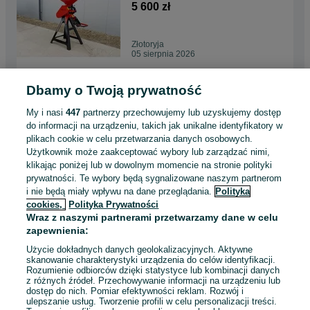
5 600 zł
Złotoryja
05 sierpnia 2026
Dbamy o Twoją prywatność
Zgniatacz / gniotownik / GX
100 Polecam
My i nasi
447
partnerzy przechowujemy lub uzyskujemy dostęp
5 600 zł
do informacji na urządzeniu, takich jak unikalne identyfikatory w
plikach cookie w celu przetwarzania danych osobowych.
Użytkownik może zaakceptować wybory lub zarządzać nimi,
Kalisz
klikając poniżej lub w dowolnym momencie na stronie polityki
05 sierpnia 2026
prywatności. Te wybory będą sygnalizowane naszym partnerom
i nie będą miały wpływu na dane przeglądania.
Polityka
cookies,
Polityka Prywatności
Zgniatacz / gniotownik do
Wraz z naszymi partnerami przetwarzamy dane w celu
zboża GX 50 Polski Producent
zapewnienia:
4 000 zł
Użycie dokładnych danych geolokalizacyjnych. Aktywne
skanowanie charakterystyki urządzenia do celów identyfikacji.
Rozumienie odbiorców dzięki statystyce lub kombinacji danych
Sokółka
z różnych źródeł. Przechowywanie informacji na urządzeniu lub
05 sierpnia 2026
dostęp do nich. Pomiar efektywności reklam. Rozwój i
ulepszanie usług. Tworzenie profili w celu personalizacji treści.